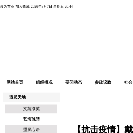
设为首页
加入收藏
2026年8月7日 星期五 20:44
网站首页
组织概况
要闻动态
参政议政
社会
盟员天地
艺海驰骋
文苑撷英
艺海驰骋
【抗击疫情】戴
盟员心语