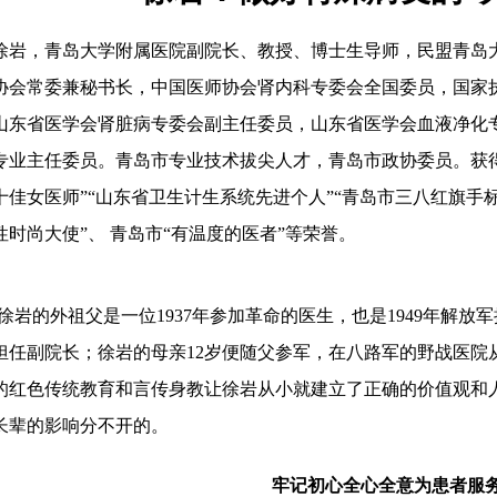
徐岩，青岛大学附属医院副院长、教授、博士生导师，民盟青岛
协会常委兼秘书长，中国医师协会肾内科专委会全国委员，国家
山东省医学会肾脏病专委会副主任委员，山东省医学会血液净化
专业主任委员。青岛市专业技术拔尖人才
，
青岛市政协委员。获
十佳女医师”“山东省卫生计生系统先进个人”“青岛市三八红旗手标
性时尚大使”、 青岛市“有温度的医者”等荣誉。
徐岩
的外祖父是一位
1937年参加革命的医生，也是1949年解
担任副院长；
徐岩
的母亲
12岁便随父参军，在八路军的野战医院
的红色传统教育和言传身教让
徐岩
从小就建立了正确的价值观和
长辈的影响分不开的。
牢记初心全心全意为患者服