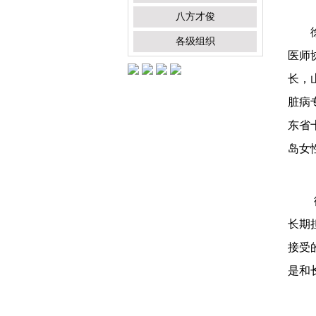
八方才俊
各级组织
医师
长，
脏病
东省
岛女
长期
接受
是
和