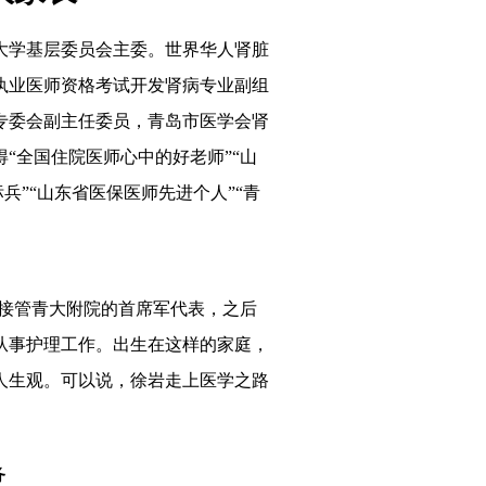
大学基层委员会主委。
世界华人肾脏
执业医师资格考试开发肾病专业副组
专委会副主任委员，青岛市医学会肾
得
“全国住院医师心中的好老师”“山
兵”“山东省医保医师先进个人”“青
放军接管青大附院的首席军代表
，
之后
从事护理工作。
出
生在这样的家庭，
人生观
。
可以说，
徐岩
走上医学之路
务