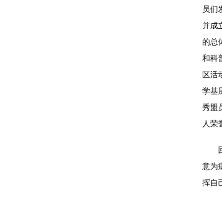
员们
并成
的总
和科
区活
学基
秀盟
人
荣
意为
挥自