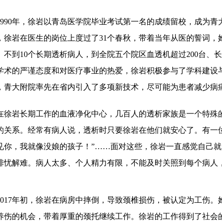
1990年，
徐岩
以青岛医学院毕业考试第一名的成绩留校，成为青
，
徐岩
在医生的岗位上度过了
31个春秋，带着当年从医的誓词，
、不到10个长期透析病人，到全院五个院区血透
机超过
200台、
学术的严谨态度和对医疗事业的热爱
，
徐岩
积极参与了学科建设
，青大附院率先在省内
引入
了多项新技术，尽可能为患者减少病
在
徐岩
长期工作的血液净化中心，几百人的透析家族是一个特殊
的关系。经常有病人说，透析时只要
徐岩
在他们就安心了
。
有一
见你，
我
就像没娘的孩子！
”……面对这些，
徐岩
一直感觉自己就
排忧解难。病人太多、
个人
精力有限，不能及时关照到每个
病人
2017年初，
徐岩
在病房中摔倒，导致颈椎损伤，被认定为工伤。
养伤
的机会，带着厚重的颈托继续工作
。徐岩
的工作得到了社会