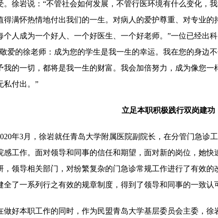
受。
徐岩
说：
“不管社会如何发展，不管行医环境有什么变化，
我
值得满怀热情地付出
我
们的一生。对病人的爱护尊重、对专业的
每个人
成为一个好人、一个好医生、一个好老师。
”一位已经出
“敬爱的徐老师：成为您的学生是
我
一生的幸运。
我
在您的身边不
予
我
的一切，都将是
我
一生的财富。
我
会加倍努力，成为像您一
无私付出。
”
立足本职积极践行双岗建功
2020年3月，
徐岩
就任青岛大学附属医院副院长，在分管门急诊工
院感工作。面对领导和同事的信任和期望
，
面对新的岗位，
她
快
研，领导相关部门，对纷繁复杂的门急诊常规工作进行了有效的
健全了一系列行之有效的规章制度，得到了领导和同事的
一致
认
在
做好
本职工作的
同时
，作为民盟青岛大学基层委员会主委，
徐