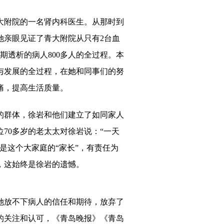
大附院的一名肾内科医生。
从那时到
她
亲眼见证了青大附院从只有
2台血
长期透析的病人800多人的全过程。本
与发展的全过程，在
她
和同事们的努
痛，提高生活质量。
的群体，
徐岩和他们
建立了如同家人
位
70
多岁的老太太对
徐岩
说：
“一天
是这个大家
庭
的
“
家长
”
，有责任为
，这始终是
徐岩
的遗憾。
她
放不下病人的信任和期待，放弃了
的关注和认可，《青岛晚报》《青岛