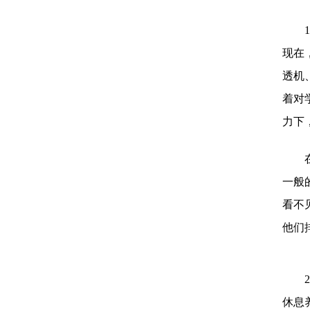
现在
透机
着对
力下
一般
看不
他们
休息