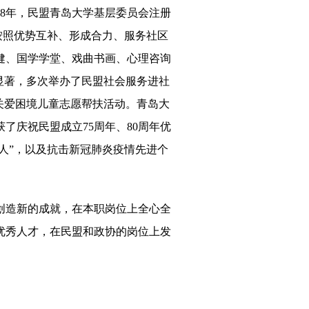
018年，民盟青岛大学基层委员会注册
按照优势互补、形成合力、服务社区
健、国学学堂、戏曲书画、心理咨询
显著
，
多次举办了民盟社会服务进社
关爱困境儿童志愿帮扶活动。青岛大
获了庆祝民盟成立
75周年、80周年优
人”
，
以及
抗击新冠肺炎疫情先进个
创造新的成就，
在本职岗位上
全心全
优秀
人才，在民盟和政协的岗位上发
。