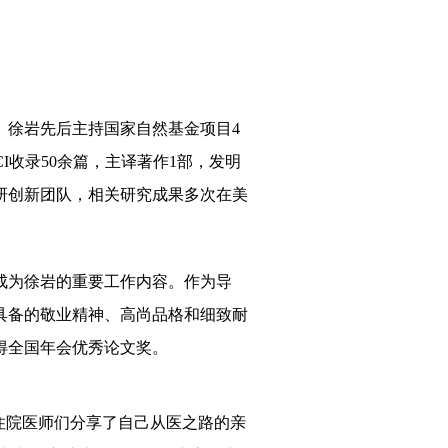
。
徐岩
先后主持国家自然基金项目
4
CI收录50余篇
，
主译著作
1部，发明
研创新团队
，
相关研究成果多次在美
成为
徐岩
的重要工作内容。作为导
具备的敬业精神、高尚品格
和
细致耐
得全国年会优秀论文奖。
住院医师们分享了自己从医之路的亲