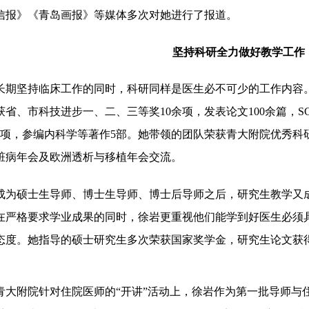
信报》《青岛画报》
等媒体多次
对她进行了
报道。
坚持科研全力做好教学工作
长期坚持临床工作的同时，科研同样是医生必不可少的工作内容
获省、市科技进步一、二、三等奖10余项
，
发表论文
100余篇，S
3项
，
参编内科学等著作
5部。
她带领的团队荣获
青大附院优秀科
脏病年会及欧洲透析与移植年会交流。
成为硕士生导师、博士生导师、博士后导师之后，研究生教学又
在严格要求学业成果的同时，
徐岩
更重视他们能学到好医生必须
态度。
她
指导的硕士研究生多次荣获国家奖学金
，
研究生论文获
青大附院针对住院医师的
“开讲”活动上，
徐岩
作为第一批导师与