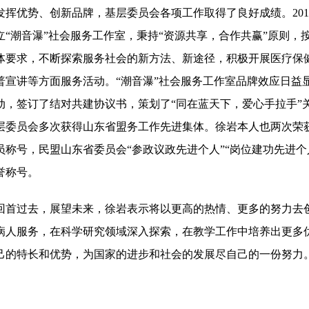
发挥优势
、
创新品牌，
基层委员会各项工作取得了良好成绩
。
2
立“潮音瀑”社会服务工作室，秉持“资源共享，合作共赢”原则，
体要求，不断探索服务社会的新方法、新途径，积极开展医疗保
普宣讲等方面服务活动。“潮音瀑”社会服务工作室品牌效应日益
动，签订了结对共建协议书，策划了
“同在蓝天下，爱心手拉手”
层委员会多次获得山东省盟务工作先进集体。
徐岩
本人也两次荣
员称号
，
民盟山东省委员会
“参政议政先进个人”“岗位建功先进个
誉称号
。
回首过去
，
展望未来，
徐岩
表示
将以更高的热情、更多的努力去
病人服务
，
在科学研究领域深入探索
，
在教学工作中培养出
更多
己的特长和优势，为国家的进步和社会的发展尽自己的一份努力