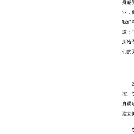
身感
业，
我们
道：
所给
们的
控、
真调
建立