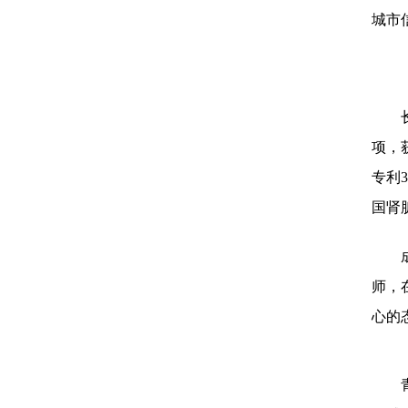
城市
项，
专利
国肾
师，
心的