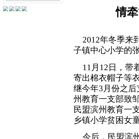
情牵
2012
年
冬季来
子镇中心小学的
11
月
12
日
，
带
寄出棉衣帽子等
继今年
3
月份之后
州教育一支部致
民盟滨州教育一
乡镇小学贫困女
今后，
民盟滨