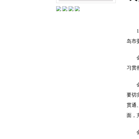
岛市
习贯
要切
贯通
面，